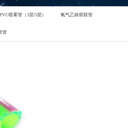
PVC喷雾管（3层/5层）
氧气乙炔双联管
软管